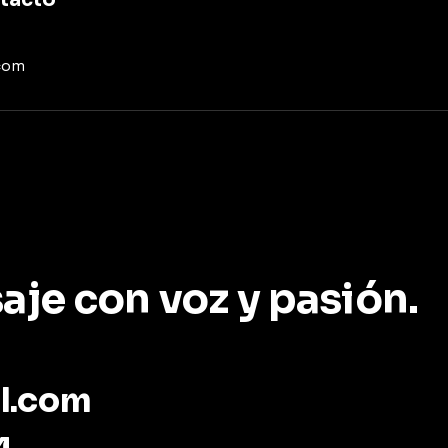
com
je con voz y pasión.
l.com