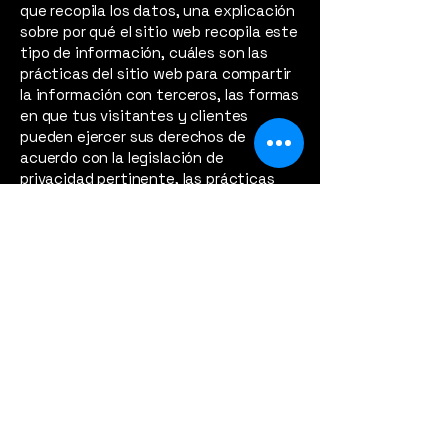
que recopila los datos, una explicación
sobre por qué el sitio web recopila este
tipo de información, cuáles son las
prácticas del sitio web para compartir
la información con terceros, las formas
en que tus visitantes y clientes
pueden ejercer sus derechos de
acuerdo con la legislación de
privacidad pertinente, las prácticas
específicas relacionadas con la
recopilación de datos de menores y
mucho más.
Para obtener más información, lee
nuestro artículo
Cómo crear una
Política de Privacidad
.
Potenciando tu
mensaje con voz y